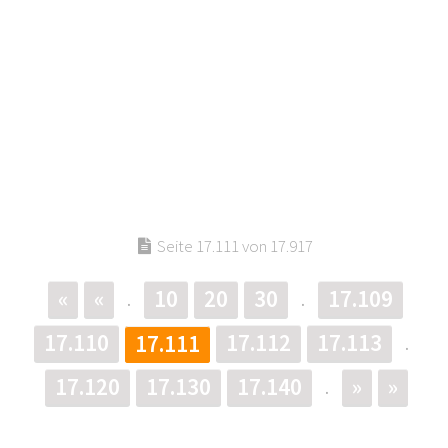
Seite 17.111 von 17.917
«
«
10
20
30
17.109
.
.
17.110
17.112
17.113
17.111
.
17.120
17.130
17.140
»
»
.