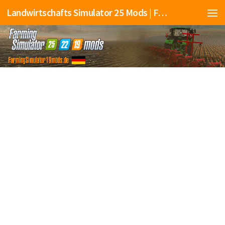
Landwirtschafts Simulator 25 Mods | Farming Simulator 25 Mods | FS25 Mods