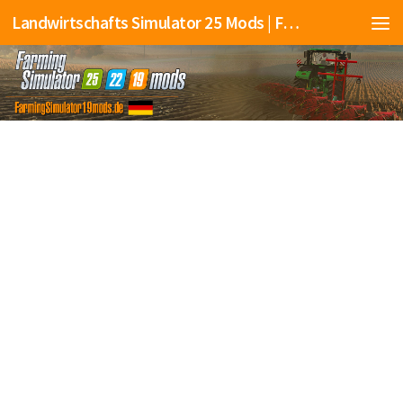
Landwirtschafts Simulator 25 Mods | Farming Simulator 25 Mods | FS25 Mods