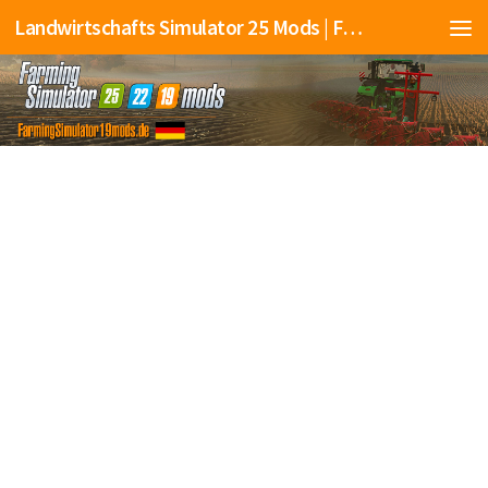
Landwirtschafts Simulator 25 Mods | Farming Simulator 25 Mods | FS25 Mods