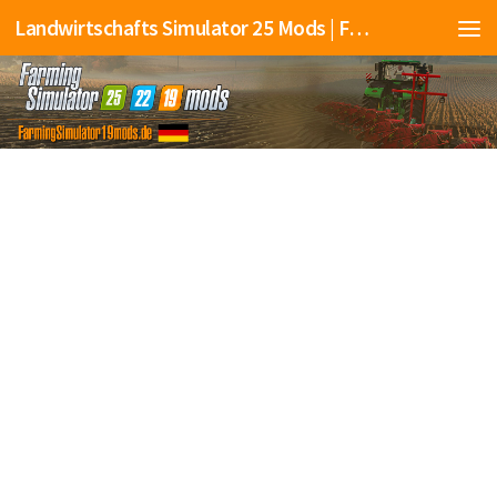
Landwirtschafts Simulator 25 Mods | Farming Simulator 25 Mods | FS25 Mods