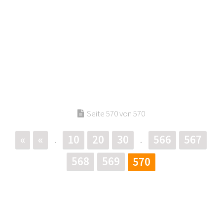
Seite 570 von 570
«
«
10
20
30
566
567
.
.
568
569
570