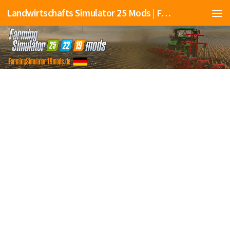
Landwirtschafts Simulator 25 Mods | Farming Simulator 25 Mods | FS25 Mods