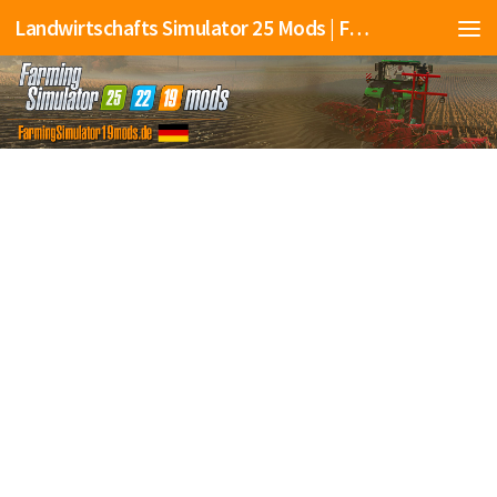
Landwirtschafts Simulator 25 Mods | Farming Simulator 25 Mods | FS25 Mods