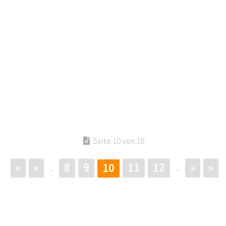
Seite 10 von 18
«
«
8
9
11
12
»
»
10
.
.