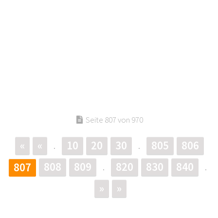
Seite 807 von 970
«
«
10
20
30
805
806
.
.
808
809
820
830
840
807
.
.
»
»