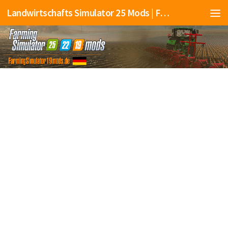
Landwirtschafts Simulator 25 Mods | Farming Simulator 25 Mods | FS25 Mods