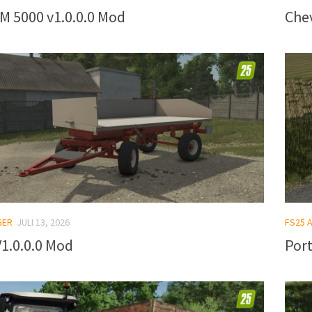
M 5000 v1.0.0.0 Mod
Che
GER
JULI 13, 2026
FS25 
1.0.0.0 Mod
Port