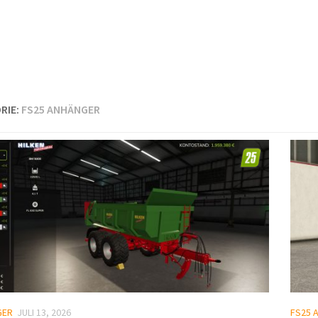
RIE:
FS25 ANHÄNGER
GER
JULI 13, 2026
FS25 