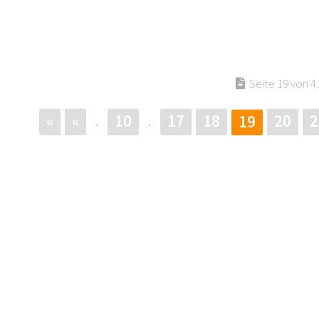
Seite 19 von 4
«
«
10
17
18
20
2
19
.
.