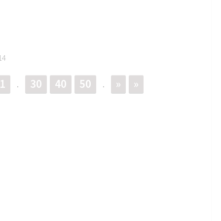
14
1
30
40
50
»
»
.
.