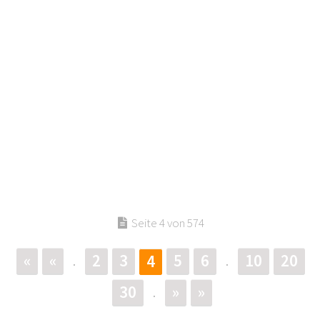
Seite 4 von 574
«
«
2
3
5
6
10
20
4
.
.
30
»
»
.