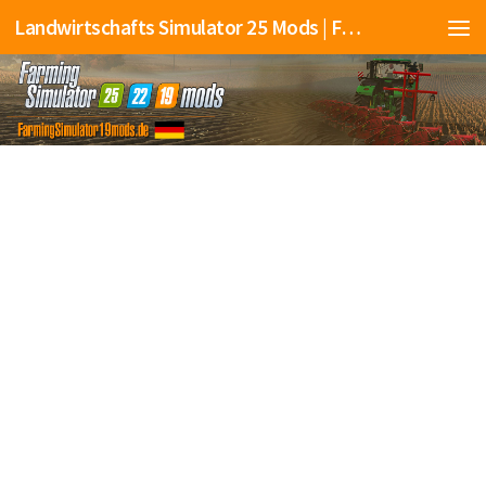
Landwirtschafts Simulator 25 Mods | Farming Simulator 25 Mods | FS25 Mods