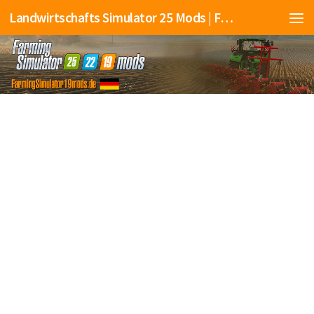
Landwirtschafts Simulator 25 Mods | Farming Simulator 25 Mods | FS25 Mods