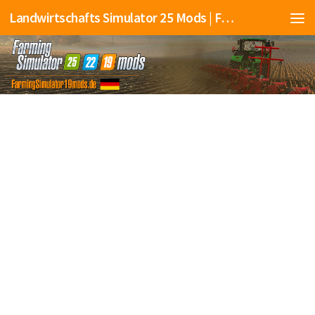
Landwirtschafts Simulator 25 Mods | Farming Simulator 25 Mods | FS25 Mods