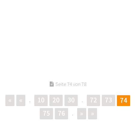
Seite 74 von 78
«
«
10
20
30
72
73
74
.
.
75
76
»
»
.