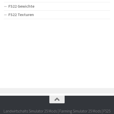
FS22 Gewichte
FS22 Texturen
Landwirtschafts Simulator 25 Mods | Farming Simulator 25 Mods | FS25