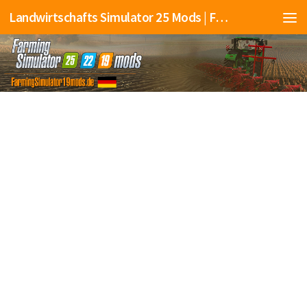
Landwirtschafts Simulator 25 Mods | Farming Simulator 25 Mods | FS25 Mods