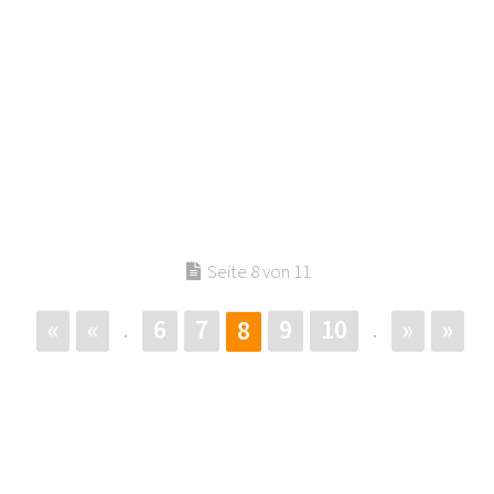
Seite 8 von 11
«
«
6
7
9
10
»
»
8
.
.