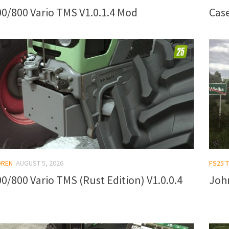
0/800 Vario TMS V1.0.1.4 Mod
Case
OREN
AUGUST 5, 2026
FS25 
0/800 Vario TMS (Rust Edition) V1.0.0.4
John