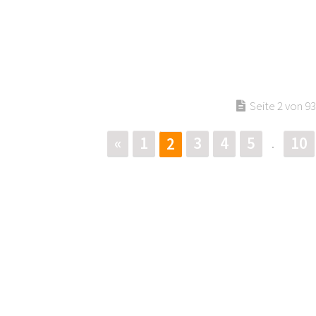
Seite 2 von 9
«
1
3
4
5
10
2
.