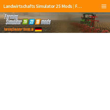
Landwirtschafts Simulator 25 Mods | Farming Simulator 25 Mods | FS25 Mods