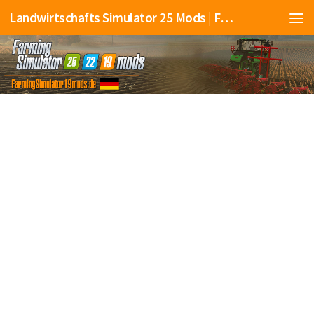
Landwirtschafts Simulator 25 Mods | Farming Simulator 25 Mods | FS25 Mods