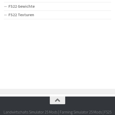
FS22 Gewichte
FS22 Texturen
Landwirtschafts Simulator 25 Mods | Farming Simulator 25 Mods | FS25