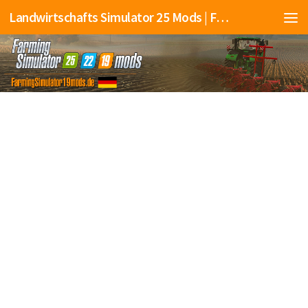
Landwirtschafts Simulator 25 Mods | Farming Simulator 25 Mods | FS25 Mods