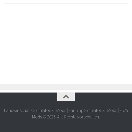
Landwirtschafts Simulator 25 Mods | Farming Simulator 25 Mods | FS25
Mods © 2026. Alle Rechte vorbehalten.