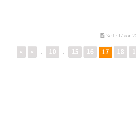
Seite 17 von 2
«
«
10
15
16
18
1
17
.
.