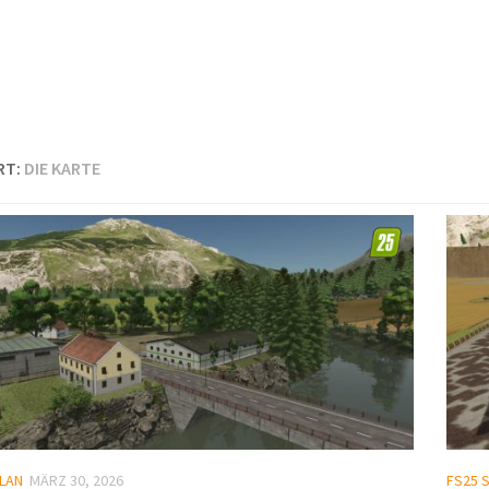
RT:
DIE KARTE
LAN
MÄRZ 30, 2026
FS25 