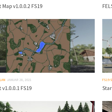
t Map v1.0.0.2 FS19
FEL
LAN
JANUAR 28, 2021
FS19 
t v1.0.0.1 FS19
Star