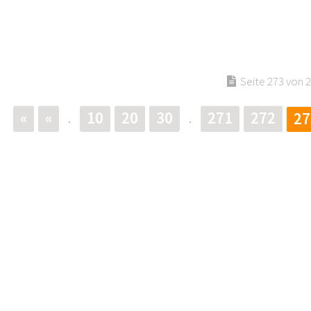
Seite 273 von 
«
«
10
20
30
271
272
27
.
.