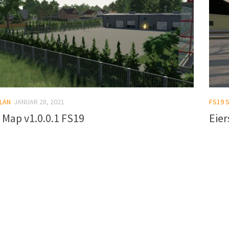
LAN
JANUAR 28, 2021
FS19 
 Map v1.0.0.1 FS19
Eier