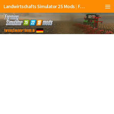
Landwirtschafts Simulator 25 Mods | Farming Simulator 25 Mods | FS25 Mods