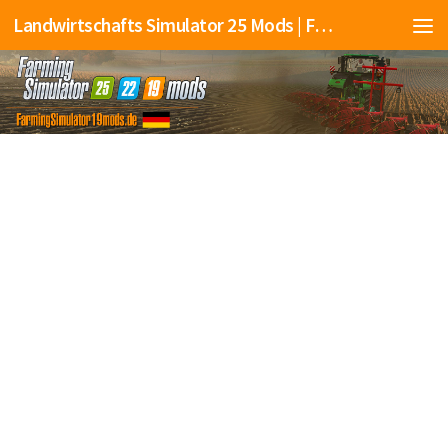
Landwirtschafts Simulator 25 Mods | Farming Simulator 25 Mods | FS25 Mods