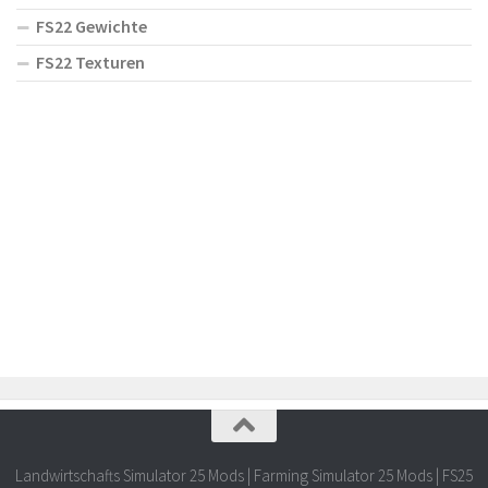
FS22 Gewichte
FS22 Texturen
Landwirtschafts Simulator 25 Mods | Farming Simulator 25 Mods | FS25