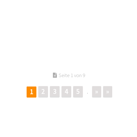
Seite 1 von 9
2
3
4
5
»
»
1
.