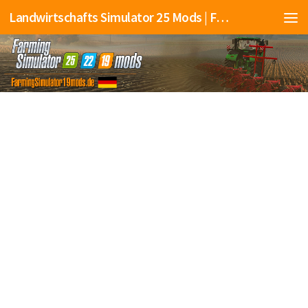
Landwirtschafts Simulator 25 Mods | Farming Simulator 25 Mods | FS25 Mods