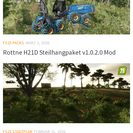
FS25 PACKS
MÄRZ 3, 2026
Rottne H21D Steilhangpaket v1.0.2.0 Mod
FS25 STADTPLAN
FEBRUAR 21, 2026