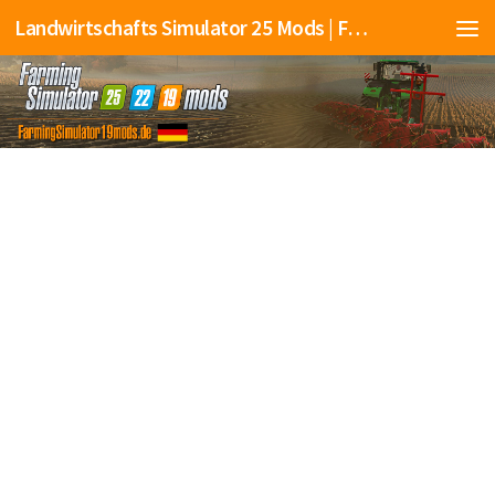
Landwirtschafts Simulator 25 Mods | Farming Simulator 25 Mods | FS25 Mods