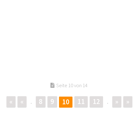
Seite 10 von 14
«
«
8
9
11
12
»
»
10
.
.