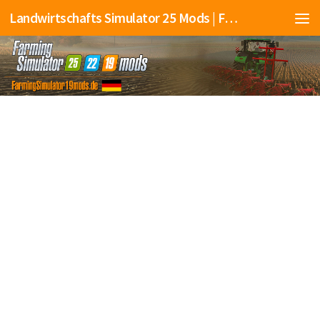
Landwirtschafts Simulator 25 Mods | Farming Simulator 25 Mods | FS25 Mods