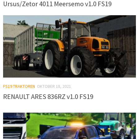
Ursus/Zetor 4011 Meersemo v1.0 FS19
FS19 TRAKTOREN
OKTOBER 18, 2021
RENAULT ARES 836RZ v1.0 FS19