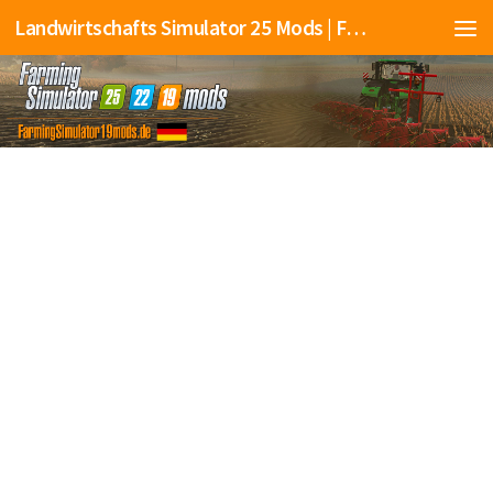
Landwirtschafts Simulator 25 Mods | Farming Simulator 25 Mods | FS25 Mods