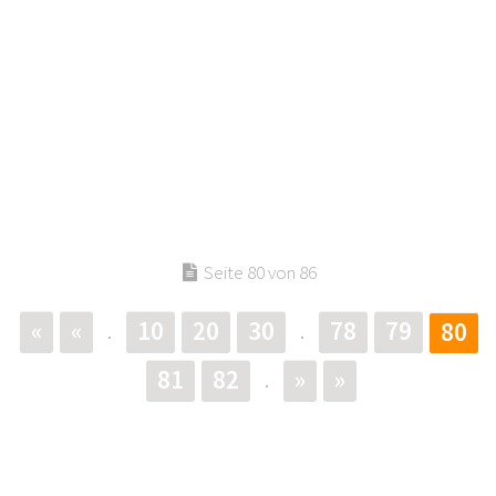
Seite 80 von 86
«
«
10
20
30
78
79
80
.
.
81
82
»
»
.