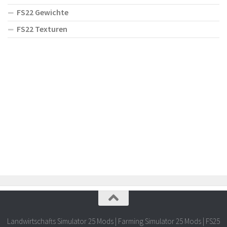
FS22 Gewichte
FS22 Texturen
Landwirtschafts Simulator 25 Mods | Farming Simulator 25 Mods | FS25