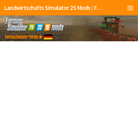
Landwirtschafts Simulator 25 Mods | Farming Simulator 25 Mods | FS25 Mods