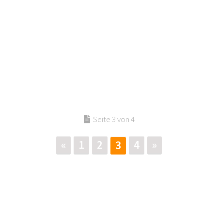
Seite 3 von 4
«
1
2
4
»
3