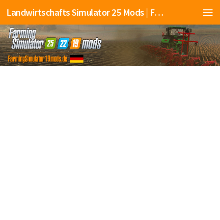
Landwirtschafts Simulator 25 Mods | Farming Simulator 25 Mods | FS25 Mods