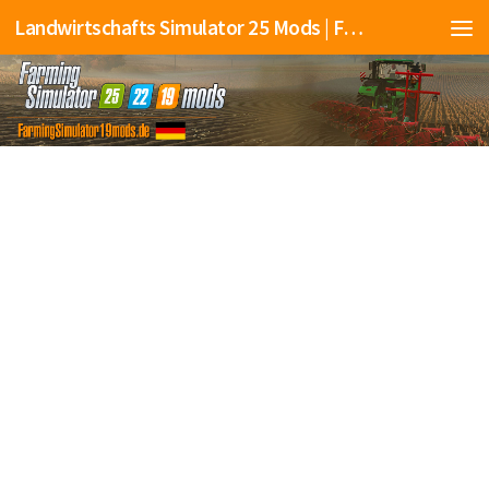
Landwirtschafts Simulator 25 Mods | Farming Simulator 25 Mods | FS25 Mods