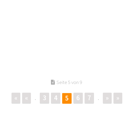
Seite 5 von 9
«
«
3
4
6
7
»
»
5
.
.