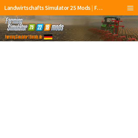
Landwirtschafts Simulator 25 Mods | Farming Simulator 25 Mods | FS25 Mods