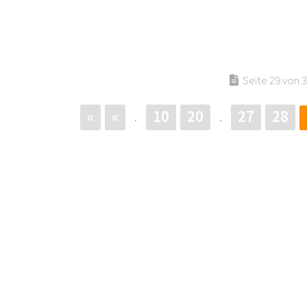
Seite 29 von 
«
«
10
20
27
28
.
.