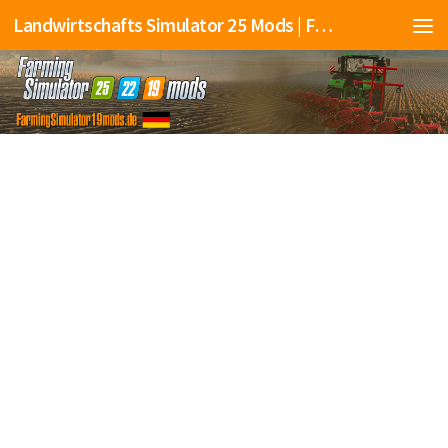
Landwirtschafts Simulator 25 Mods | Farming Simulator 25 Mods | FS25 Mods