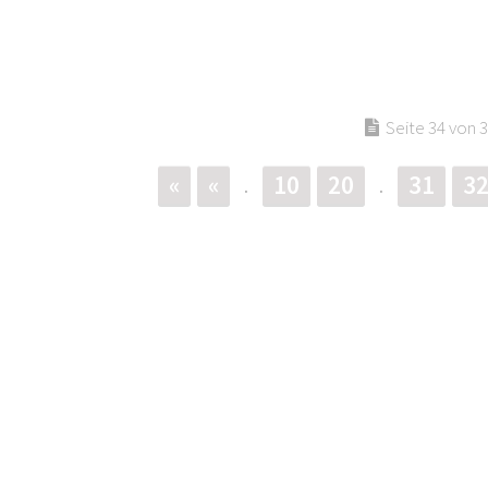
Seite 34 von 
«
«
10
20
31
3
.
.