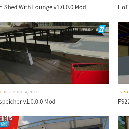
n Shed With Lounge v1.0.0.0 Mod
HoT
TE
DEZEMBER 14, 2022
FS19 
peicher v1.0.0.0 Mod
FS22