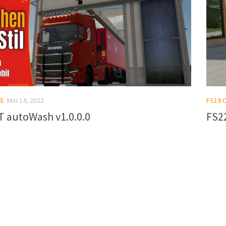
TE
MAI 14, 2022
FS19 
T autoWash v1.0.0.0
FS2