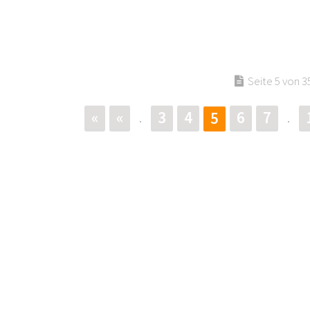
Seite 5 von 3
«
«
3
4
6
7
5
.
.