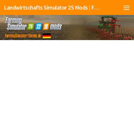
Landwirtschafts Simulator 25 Mods | Farming Simulator 25 Mods | FS25 Mods