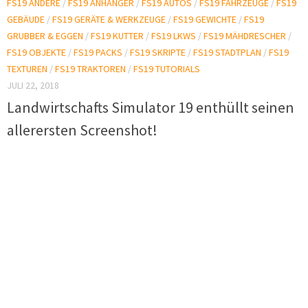
FS19 ANDERE
/
FS19 ANHÄNGER
/
FS19 AUTOS
/
FS19 FAHRZEUGE
/
FS19
GEBÄUDE
/
FS19 GERÄTE & WERKZEUGE
/
FS19 GEWICHTE
/
FS19
GRUBBER & EGGEN
/
FS19 KUTTER
/
FS19 LKWS
/
FS19 MÄHDRESCHER
/
FS19 OBJEKTE
/
FS19 PACKS
/
FS19 SKRIPTE
/
FS19 STADTPLAN
/
FS19
TEXTUREN
/
FS19 TRAKTOREN
/
FS19 TUTORIALS
JULI 22, 2018
Landwirtschafts Simulator 19 enthüllt seinen
allerersten Screenshot!