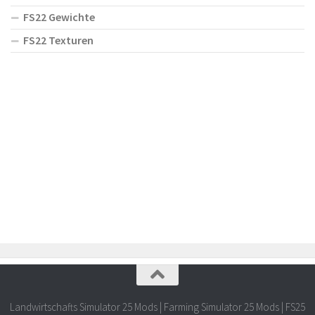
FS22 Gewichte
FS22 Texturen
Landwirtschafts Simulator 25 Mods | Farming Simulator 25 Mods | FS25