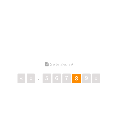
Seite 8 von 9
«
«
5
6
7
9
»
8
.