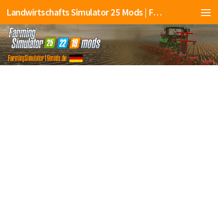
Landwirtschafts Simulator 25 Mods | Farming Simulator 25 Mods | FS25 Mods