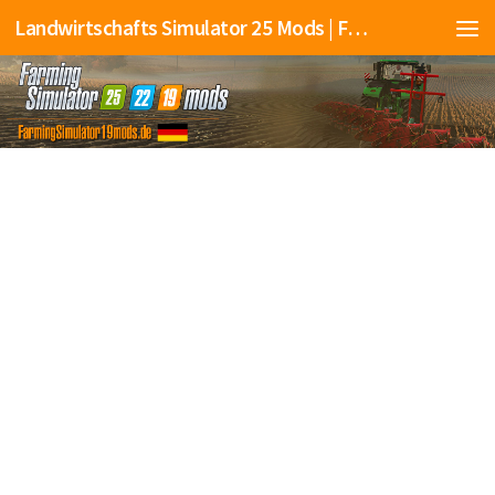
Landwirtschafts Simulator 25 Mods | Farming Simulator 25 Mods | FS25 Mods