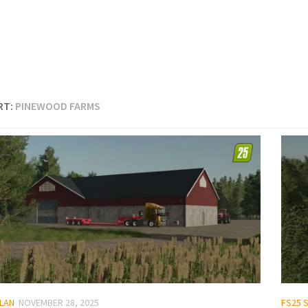
RT:
PINEWOOD FARMS
LAN
NOVEMBER 28, 2025
FS25 