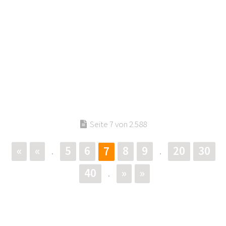
Seite 7 von 2.588
«
«
5
6
8
9
20
30
7
.
.
40
»
»
.