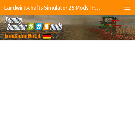
Landwirtschafts Simulator 25 Mods | Farming Simulator 25 Mods | FS25 Mods