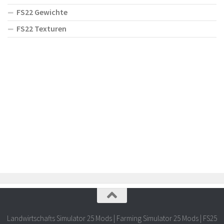
FS22 Gewichte
FS22 Texturen
Landwirtschafts Simulator 25 Mods | Farming Simulator 25 Mods | FS25