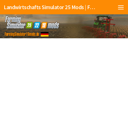
Landwirtschafts Simulator 25 Mods | Farming Simulator 25 Mods | FS25 Mods