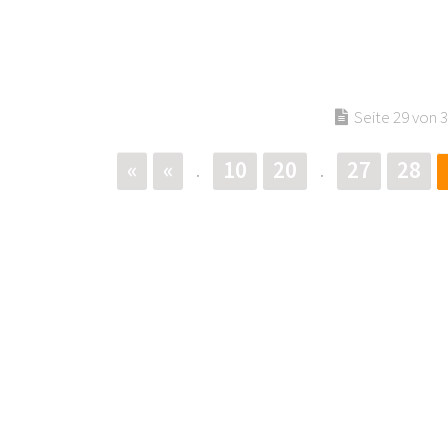
Seite 29 von 
«
«
10
20
27
28
.
.