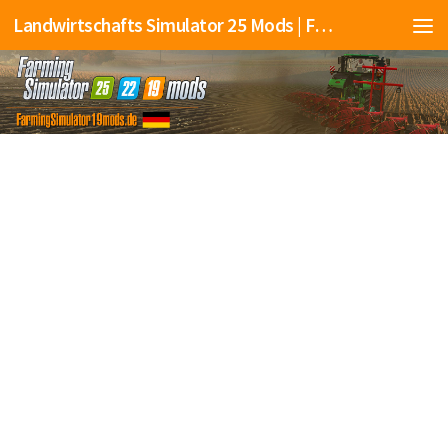
Landwirtschafts Simulator 25 Mods | Farming Simulator 25 Mods | FS25 Mods