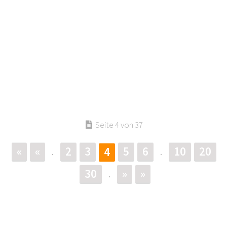
Seite 4 von 37
«
«
2
3
5
6
10
20
4
.
.
30
»
»
.