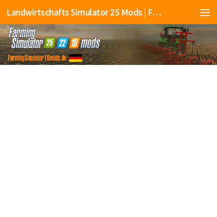
Landwirtschafts Simulator 25 Mods | Farming Simulator 25 Mods | FS25 Mods