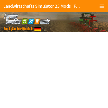
Landwirtschafts Simulator 25 Mods | Farming Simulator 25 Mods | FS25 Mods