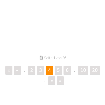
Seite 4 von 26
«
«
2
3
5
6
10
20
4
.
.
»
»
.