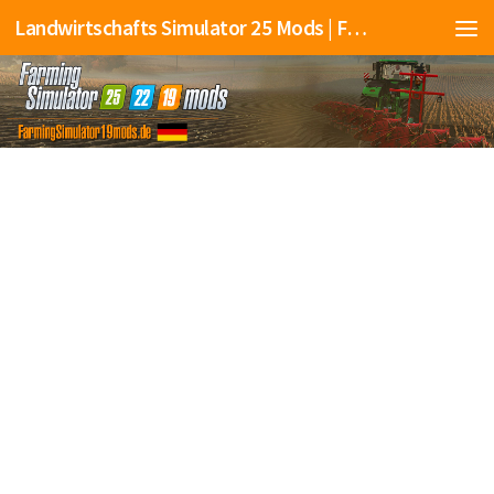
Landwirtschafts Simulator 25 Mods | Farming Simulator 25 Mods | FS25 Mods