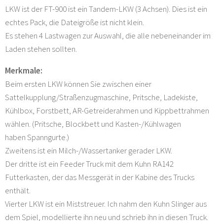
LKW ist der FT-900 ist ein Tandem-LKW (3 Achsen). Dies ist ein
echtes Pack, die Dateigröße ist nicht klein.
Es stehen 4 Lastwagen zur Auswahl, die alle nebeneinander im
Laden stehen sollten.
Merkmale:
Beim ersten LKW können Sie zwischen einer
Sattelkupplung/Straßenzugmaschine, Pritsche, Ladekiste,
Kühlbox, Forstbett, AR-Getreiderahmen und Kippbettrahmen
wählen. (Pritsche, Blockbett und Kasten-/Kühlwagen
haben Spanngurte.)
Zweitens ist ein Milch-/Wassertanker gerader LKW.
Der dritte ist ein Feeder Truck mit dem Kuhn RA142
Futterkasten, der das Messgerät in der Kabine des Trucks
enthält.
Vierter LKW ist ein Miststreuer. Ich nahm den Kuhn Slinger aus
dem Spiel, modellierte ihn neu und schrieb ihn in diesen Truck.