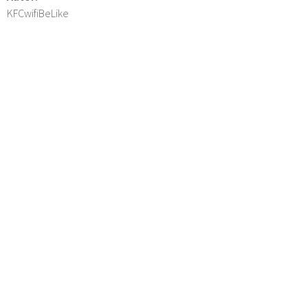
KFCwifiBeLike