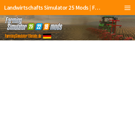
Landwirtschafts Simulator 25 Mods | Farming Simulator 25 Mods | FS25 Mods