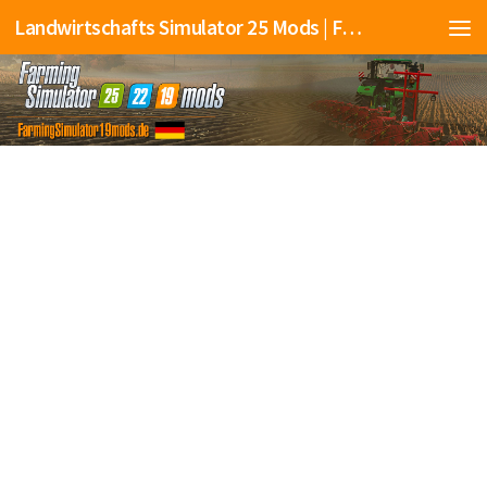
Landwirtschafts Simulator 25 Mods | Farming Simulator 25 Mods | FS25 Mods