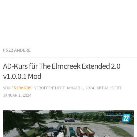
FS22 ANDERE
AD-Kurs für The Elmcreek Extended 2.0
v1.0.0.1 Mod
VON
FS19MODS
· VERÖFFENTLICHT
JANUAR 1, 2024
· AKTUALISIERT
JANUAR 1, 2024