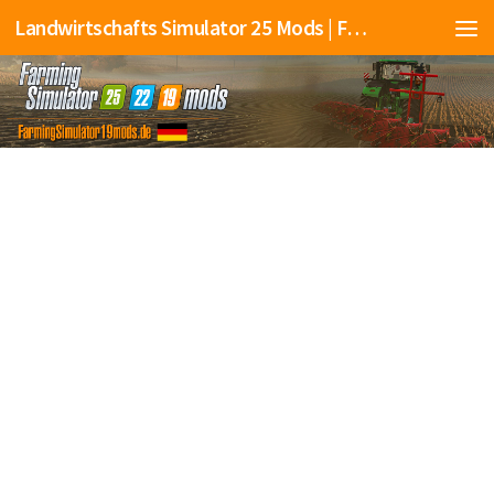
Landwirtschafts Simulator 25 Mods | Farming Simulator 25 Mods | FS25 Mods