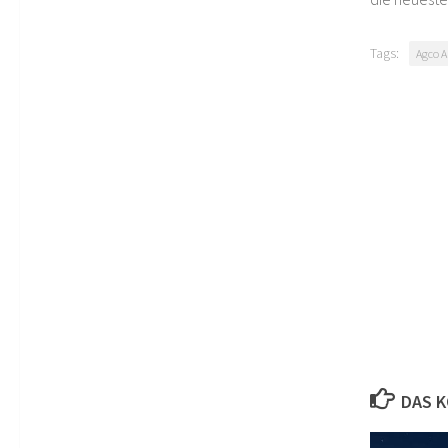
Tags:
Agco Al
DAS K