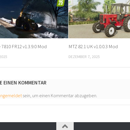
 7810 FR12 v1.3.9.0 Mod
MTZ 82.1 UK v1.0.0.3 Mod
2025
DEZEMBER 7, 2025
E EINEN KOMMENTAR
angemeldet
sein, um einen Kommentar abzugeben.