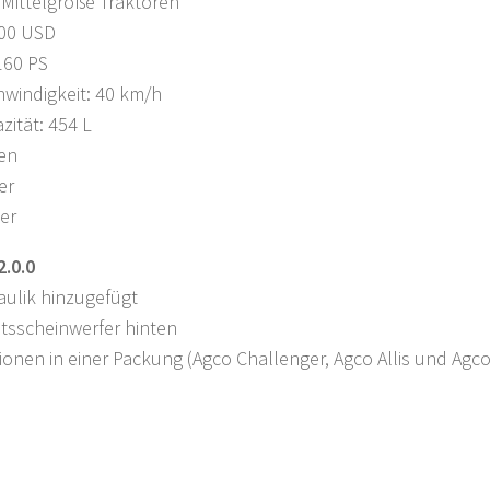
 Mittelgroße Traktoren
500 USD
160 PS
windigkeit: 40 km/h
zität: 454 L
fen
er
er
2.0.0
aulik hinzugefügt
tsscheinwerfer hinten
sionen in einer Packung (Agco Challenger, Agco Allis und Agco 