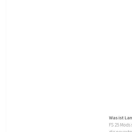
Was ist La
FS 25 Mods s
die neueste