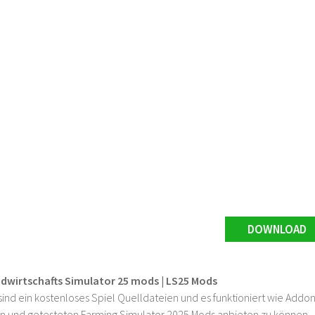
DOWNLOAD
ndwirtschafts Simulator 25 mods | LS25 Mods
ind ein kostenloses Spiel Quelldateien und es funktioniert wie Addons
n und getesteten Farming Simulator 2025 Mods anbieten zu können.