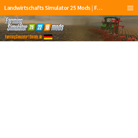
Landwirtschafts Simulator 25 Mods | Farming Simulator 25 Mods | FS25 Mods