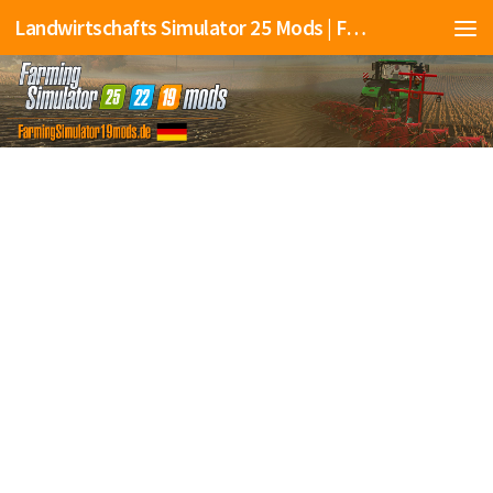
Landwirtschafts Simulator 25 Mods | Farming Simulator 25 Mods | FS25 Mods