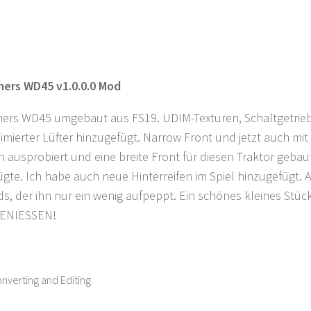
lmers WD45 v1.0.0.0 Mod
lmers WD45 umgebaut aus FS19. UDIM-Texturen, Schaltgetrie
imierter Lüfter hinzugefügt. Narrow Front und jetzt auch mi
n ausprobiert und eine breite Front für diesen Traktor gebaut,
ügte. Ich habe auch neue Hinterreifen im Spiel hinzugefügt. 
s, der ihn nur ein wenig aufpeppt. Ein schönes kleines Stüc
GENIESSEN!
verting and Editing