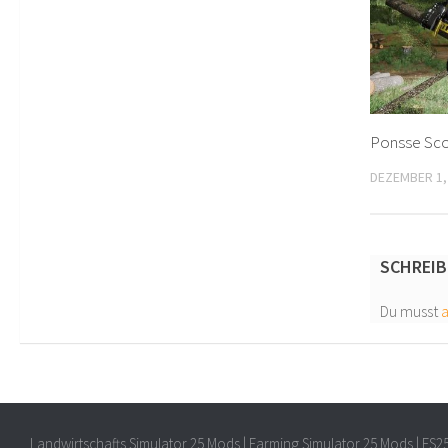
Ponsse Sco
DEZEMBER 1,
SCHREIB
Du musst
Landwirtschafts Simulator 25 Mods | Farming Simulator 25 Mods | FS2