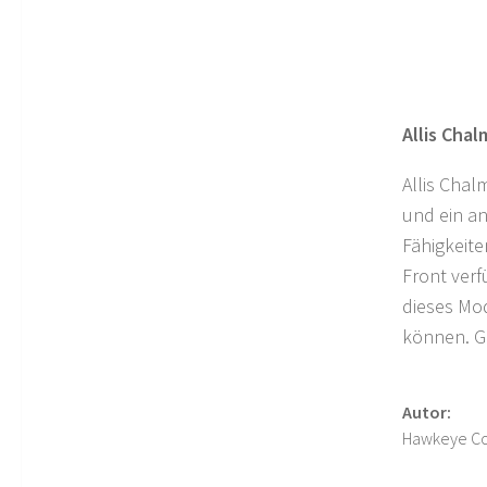
Allis Cha
Allis Cha
und ein an
Fähigkeite
Front verf
dieses Mod
können. 
Autor:
Hawkeye Con