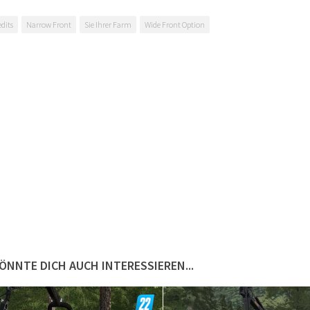
edits
Narrow Front
Sie Ihrer Farm
Wide Front Option
ÖNNTE DICH AUCH INTERESSIEREN...