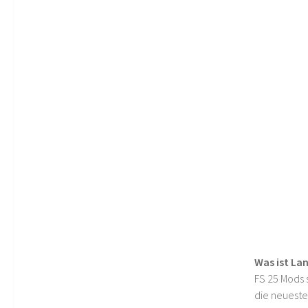
Was ist La
FS 25 Mods s
die neueste